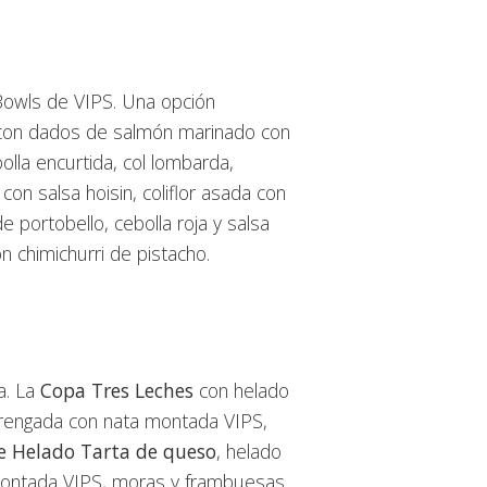
Bowls de VIPS. Una opción
on dados de salmón marinado con
lla encurtida, col lombarda,
con salsa hoisin, coliflor asada con
e portobello, cebolla roja y salsa
on chimichurri de pistacho.
a. La
Copa Tres Leches
con helado
rengada con nata montada VIPS,
e Helado Tarta de queso
, helado
montada VIPS, moras y frambuesas