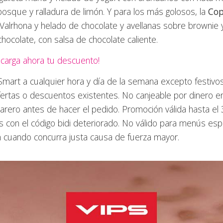
osque y ralladura de limón. Y para los más golosos, la
Cop
Valrhona y helado de chocolate y avellanas sobre brownie y
chocolate, con salsa de chocolate caliente.
carga ahora tu descuento!
mart a cualquier hora y día de la semana excepto festivos
fertas o descuentos existentes. No canjeable por dinero en 
rero antes de hacer el pedido. Promoción válida hasta el
 con el código bidi deteriorado. No válido para menús espe
 cuando concurra justa causa de fuerza mayor.