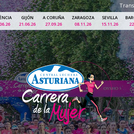
Tran
ÈNCIA
GIJÓN
A CORUÑA
ZARAGOZA
SEVILLA
BAR
06.26
21.06.26
27.09.26
08.11.26
15.11.26
22