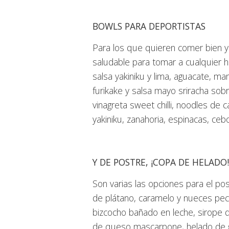
BOWLS PARA DEPORTISTAS
Para los que quieren comer bien y
saludable para tomar a cualquier h
salsa yakiniku y lima, aguacate, m
furikake y salsa mayo sriracha sob
vinagreta sweet chilli, noodles de c
yakiniku, zanahoria, espinacas, cebo
Y DE POSTRE, ¡COPA DE HELADO!
Son varias las opciones para el po
de plátano, caramelo y nueces pe
bizcocho bañado en leche, sirope de
de queso mascarpone, helado de g