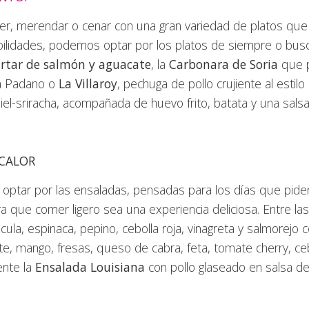
, merendar o cenar con una gran variedad de platos que
bilidades, podemos optar por los platos de siempre o busc
rtar de salmón y aguacate
, la
Carbonara de Soria
que p
na Padano o
La Villaroy
, pechuga de pollo crujiente al estil
l-sriracha, acompañada de huevo frito, batata y una salsa
 CALOR
tar por las ensaladas, pensadas para los días que piden a
 que comer ligero sea una experiencia deliciosa. Entre las
ula, espinaca, pepino, cebolla roja, vinagreta y salmorejo c
e, mango, fresas, queso de cabra, feta, tomate cherry, cebo
ente la
Ensalada Louisiana
con pollo glaseado en salsa d