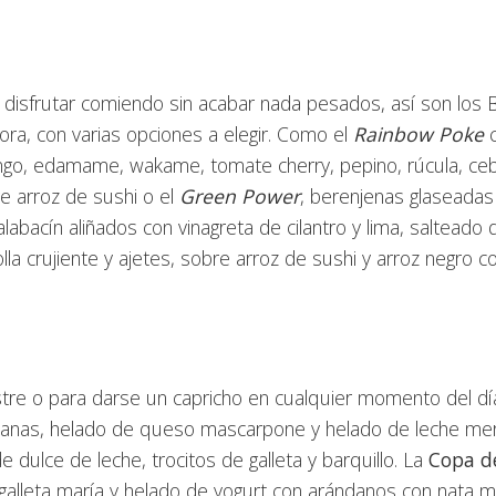
 disfrutar comiendo sin acabar nada pesados, así son los 
ora, con varias opciones a elegir. Como el
Rainbow Poke
c
ango, edamame, wakame, tomate cherry, pepino, rúcula, cebo
re arroz de sushi o el
Green Power
, berenjenas glaseadas 
alabacín aliñados con vinagreta de cilantro y lima, salteado d
lla crujiente y ajetes, sobre arroz de sushi y arroz negro c
stre o para darse un capricho en cualquier momento del dí
canas, helado de queso mascarpone y helado de leche me
 dulce de leche, trocitos de galleta y barquillo. La
Copa d
alleta maría y helado de yogurt con arándanos con nata 