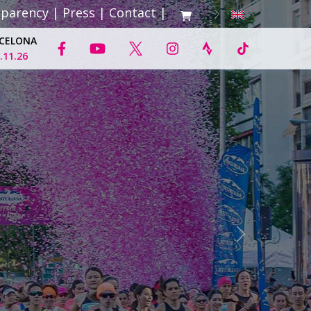
sparency
|
Press
|
Contact
|
CELONA
.11.26
Next