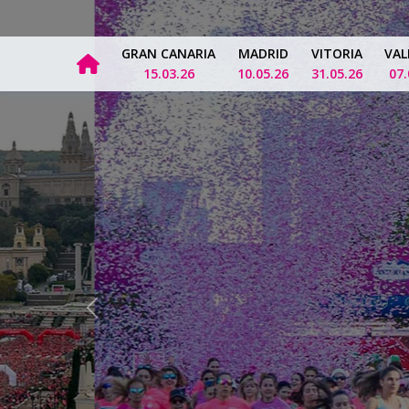
GRAN CANARIA
MADRID
VITORIA
VAL
15.03.26
10.05.26
31.05.26
07.
Previous