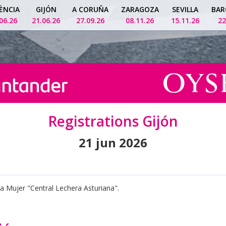
ÈNCIA
GIJÓN
A CORUÑA
ZARAGOZA
SEVILLA
BAR
06.26
21.06.26
27.09.26
08.11.26
15.11.26
22
Registrations Gijón
21 jun 2026
 la Mujer "Central Lechera Asturiana".