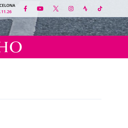
CELONA
.11.26